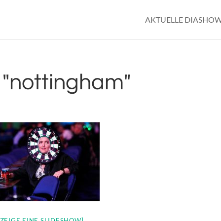
AKTUELLE DIASHO
"nottingham"
[ZEIGE EINE SLIDESHOW]