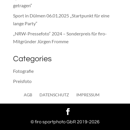
getragen“
Sport in Dülmen 06.01.2025 „Startpunkt für eine
lange Party“
„NRW-Pressefoto“ 2024 – Sonderpreis für firo-
Mitgründer Jürgen Fromme
Categories
Fotografie
Preisfoto
Presse
AGB
DATENSCHUTZ
IMPRESSUM
Sonstiges
© firo sportphoto GbR 2019-2026
WordPress Cookie Hinweis von Real Cookie Banner