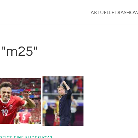
AKTUELLE DIASHO
 "m25"
[ZEIGE EINE SLIDESHOW]